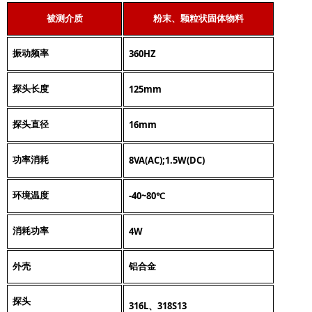
被测介质
粉末、颗粒状固体物料
360HZ
振动频率
125mm
探头长度
16mm
探头直径
8VA(AC);1.5W(DC)
功率消耗
-40~80
环境温度
℃
4W
消耗功率
外壳
铝合金
探头
316L
318S13
、