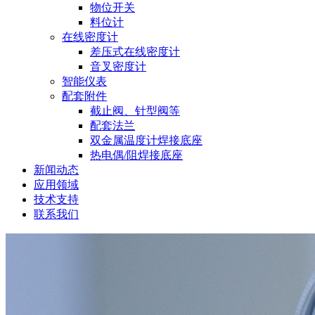
物位开关
料位计
在线密度计
差压式在线密度计
音叉密度计
智能仪表
配套附件
截止阀、针型阀等
配套法兰
双金属温度计焊接底座
热电偶/阻焊接底座
新闻动态
应用领域
技术支持
联系我们