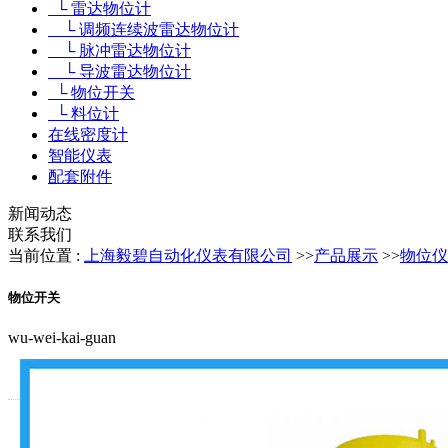
└ 雷达物位计
└ 调频连续波雷达物位计
└ 脉冲雷达物位计
└ 导波雷达物位计
└ 物位开关
└ 料位计
在线密度计
智能仪表
配套附件
新闻动态
联系我们
当前位置 :
上海毅碧自动化仪表有限公司
>>
产品展示
>>
物位仪
物位开关
wu-wei-kai-guan