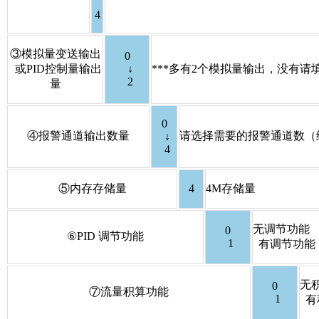
4
③
模拟量变送输出
0
或PID控制量输出
↓
***多有2个模拟量输出，没有请填
2
量
0
④
报警通道输出数量
请选择需要的报警通道数（
↓
4
⑤
内存存储量
4
4M
存储量
无调节功能
0
⑥PID
调节功能
1
有调节功能
无
0
⑦
流量积算功能
1
有