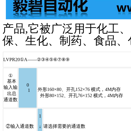
产品,它被广泛用于化工
保、生化、制药、食品、
LVPR20①A——②③④⑤⑥⑦⑧⑨
①
基本
0
输入输
外形160×80、开孔152×76 横式，4M内存
1
出总
外形80×152、开孔76×152 横式，4M内存
通道数
1
②
输入通道数
请选择需要的通道数
↓