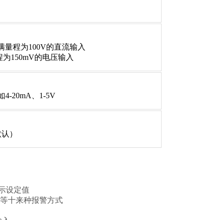
满量程为100V的直流输入
150mV的电压输入
20mA、1-5V
默认）
示设定值
回差等十来种报警方式