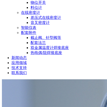
物位开关
料位计
在线密度计
差压式在线密度计
音叉密度计
智能仪表
配套附件
截止阀、针型阀等
配套法兰
双金属温度计焊接底座
热电偶/阻焊接底座
新闻动态
应用领域
技术支持
联系我们