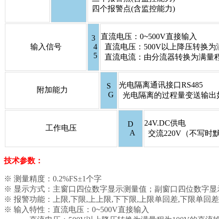
四个报警点(含监控能力)
直流电压：0
~
500V
直接输入
3
输入信号
4
直流电压：500V以上降压转换为
5
直流电流：由分流器转换为满量程为
光电隔离通讯接口RS485
S
附加能力
G
光电隔离的过程量变送输出如4-
24V.DC
供电
D
工作电压
A
交流220V（不写时
技术参数：
※ 测量精度：0.2%FS±1个字
※ 显示方式：主窗口四位数字显示测量值；副窗口四位数字显
※ 报警功能：上限,下限,上上限,下下限,上限单回差,下限单
※ 输入特性：直流电压：0
~
500V
直接输入